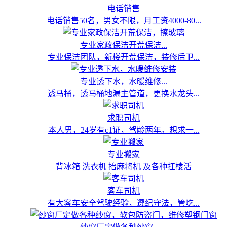
电话销售
电话销售50名，男女不限，月工资4000-80...
专业家政保洁开荒保洁...
专业保洁团队，新楼开荒保洁，装修后卫...
专业透下水，水暖维修...
透马桶，透马桶地漏主管道，更换水龙头...
求职司机
本人男，24岁有c1证，驾龄两年。想求一...
专业搬家
背冰箱 洗衣机 抬麻将机 及各种扛楼活
客车司机
有大客车安全驾驶经验，遵纪守法，管吃...