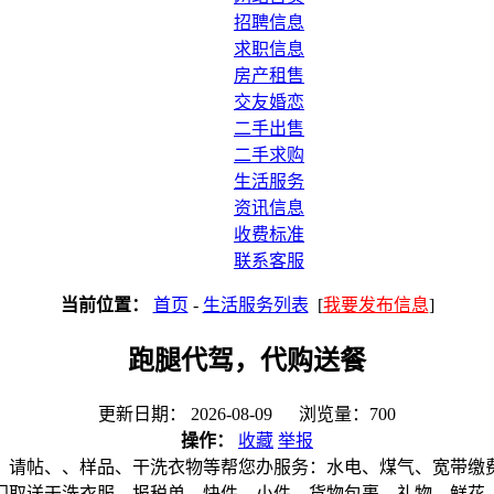
招聘信息
求职信息
房产租售
交友婚恋
二手出售
二手求购
生活服务
资讯信息
收费标准
联系客服
当前位置：
首页
-
生活服务列表
[
我要发布信息
]
跑腿代驾，代购送餐
更新日期： 2026-08-09 浏览量：700
操作：
收藏
举报
、请帖、、样品、干洗衣物等帮您办服务：水电、煤气、宽带缴
门取送干洗衣服、报税单、快件、小件、货物包裹、礼物、鲜花