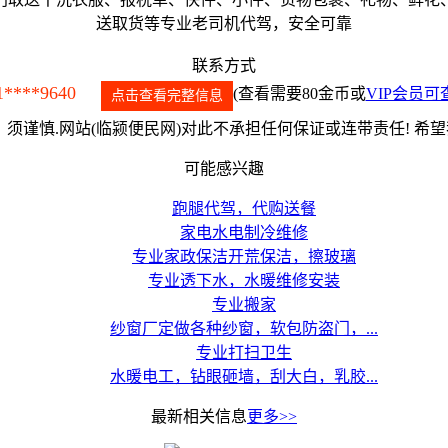
送取货等专业老司机代驾，安全可靠
联系方式
1****9640
(查看需要80金币或
VIP会员可
点击查看完整信息
须谨慎.网站(临颍便民网)对此不承担任何保证或连带责任! 希
可能感兴趣
跑腿代驾，代购送餐
家电水电制冷维修
专业家政保洁开荒保洁，擦玻璃
专业透下水，水暖维修安装
专业搬家
纱窗厂定做各种纱窗，软包防盗门，...
专业打扫卫生
水暖电工，钻眼砸墙，刮大白，乳胶...
最新相关信息
更多>>