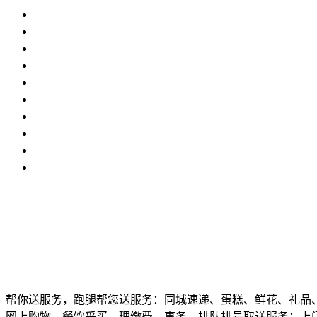
帮你送服务，跑腿帮您送服务：同城速递、蛋糕、鲜花、礼品
网上购物、餐饮采买、理缴费、事务、排队排号取送服务：上