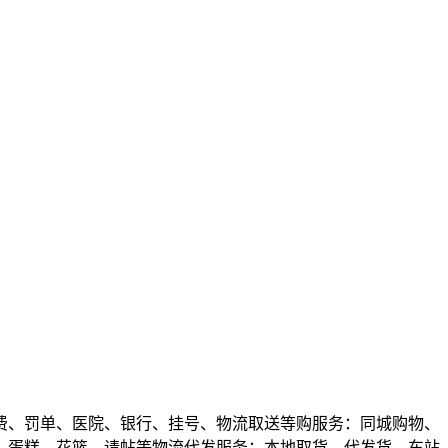
费、罚单、医院、银行、挂号、物流取送等购服务：同城购物、
、蛋糕、花篮、请帖等物流代发服务：本地取货、代发货、车站