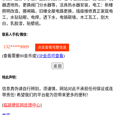
器透地热，更换阀门分水器等，洁具热水器安装，电工：新楼
照明改造，挪闸箱，旧楼全屋电路更换，插座维修真正家庭电
工，水钻钻眼，电焊，透下水，电镐砸墙，木工瓦工，刮大
白，乳胶漆，贴壁纸。
联系人手机/微信：
132****9009
点击查看完整信息
(查看需要80金币或
VIP会员可查看
)
特此声明：
信息真伪请自行辨别，须谨慎，网站对此不承担任何保证或连
带责任! 希望我们的平台能为您带来更多的便利！
[
临颍便民网反馈中心
]